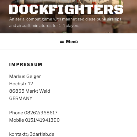
Zum
Inhalt
springen
An aerial combat game with magnetized dieselpunk airships
and aircraft miniatures for 1-4 players
Menü
IMPRESSUM
Markus Geiger
Hochstr. 12
86865 Markt Wald
GERMANY
Phone 08262/968617
Mobile 0151/41941390
kontakt@3dartlab.de