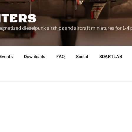
netized dieselpunk airships and aircraft miniatures for 1-4 
Events
Downloads
FAQ
Social
3DARTLAB