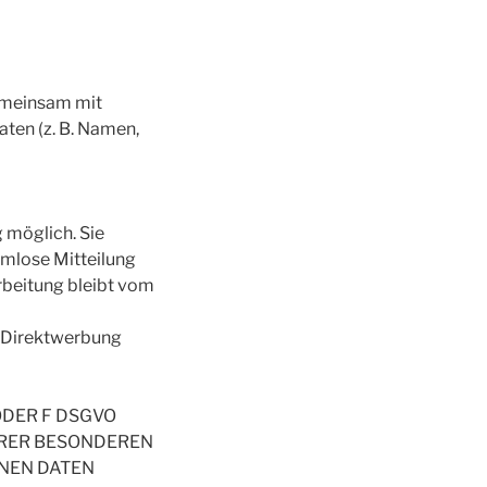
 gemeinsam mit
ten (z. B. Namen,
 möglich. Sie
ormlose Mitteilung
rbeitung bleibt vom
 Direktwerbung
ODER F DSGVO
IHRER BESONDEREN
ENEN DATEN