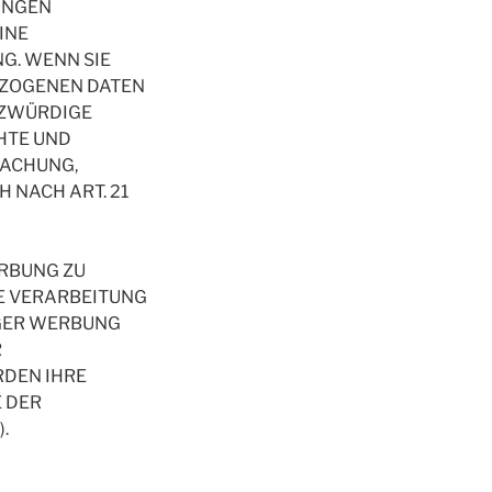
MUNGEN
INE
G. WENN SIE
EZOGENEN DATEN
TZWÜRDIGE
CHTE UND
MACHUNG,
 NACH ART. 21
RBUNG ZU
IE VERARBEITUNG
GER WERBUNG
R
RDEN IHRE
 DER
.