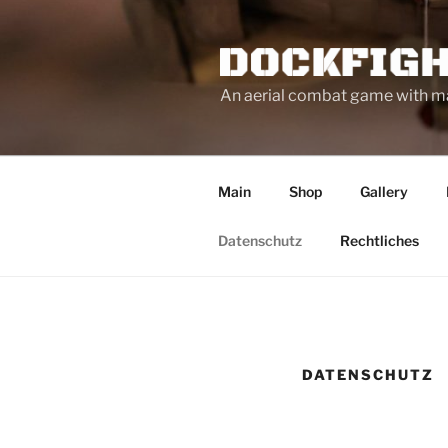
Zum
Inhalt
springen
An aerial combat game with mag
Main
Shop
Gallery
Datenschutz
Rechtliches
DATENSCHUTZ