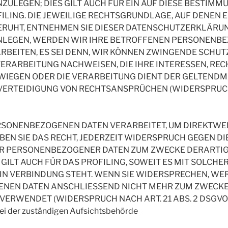
ZULEGEN; DIES GILT AUCH FÜR EIN AUF DIESE BESTIM
ILING. DIE JEWEILIGE RECHTSGRUNDLAGE, AUF DENEN E
RUHT, ENTNEHMEN SIE DIESER DATENSCHUTZERKLÄRUN
NLEGEN, WERDEN WIR IHRE BETROFFENEN PERSONENB
RBEITEN, ES SEI DENN, WIR KÖNNEN ZWINGENDE SCHU
VERARBEITUNG NACHWEISEN, DIE IHRE INTERESSEN, RE
WIEGEN ODER DIE VERARBEITUNG DIENT DER GELTEND
VERTEIDIGUNG VON RECHTSANSPRÜCHEN (WIDERSPRUCH
RSONENBEZOGENEN DATEN VERARBEITET, UM DIREKTWE
ABEN SIE DAS RECHT, JEDERZEIT WIDERSPRUCH GEGEN D
ER PERSONENBEZOGENER DATEN ZUM ZWECKE DERARTI
 GILT AUCH FÜR DAS PROFILING, SOWEIT ES MIT SOLCHE
N VERBINDUNG STEHT. WENN SIE WIDERSPRECHEN, WE
NEN DATEN ANSCHLIESSEND NICHT MEHR ZUM ZWECKE
ERWENDET (WIDERSPRUCH NACH ART. 21 ABS. 2 DSGVO)
i der zuständigen Aufsichtsbehörde