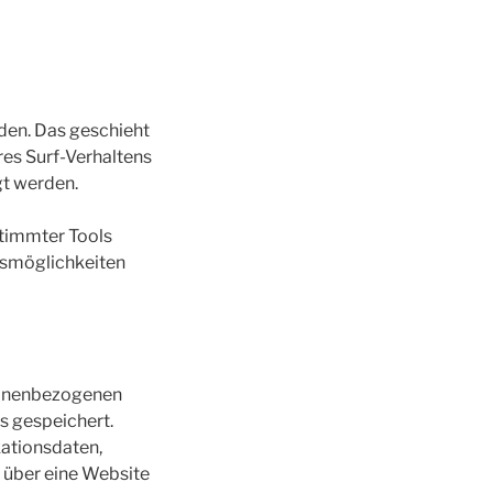
den. Das geschieht
es Surf-Verhaltens
gt werden.
stimmter Tools
chsmöglichkeiten
rsonenbezogenen
s gespeichert.
kationsdaten,
 über eine Website